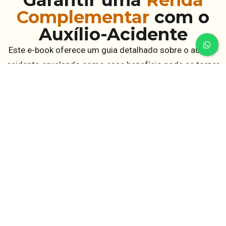
Garantir uma
Renda
Complementar
com o
Auxílio-Acidente
Este e-book oferece um guia detalhado sobre o auxílio-
acidente, revelando como esse benefício pode se tornar
uma fonte estável e segura de renda complementar.
Você aprenderá tudo sobre os requisitos e o processo
de solicitação, além de estratégias para garantir o valor
máximo e obter uma renda extra de pelo menos meio
salário mínimo por mês. Com exemplos práticos e dicas
úteis, este guia será seu aliado na conquista de uma
importante segurança financeira.
Conheça nosso Ebook